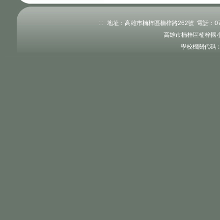
:::
地址：高雄市楠梓區楠梓路262號 電話：07-351
高雄市楠梓區楠梓國小
學校機關代碼︰3