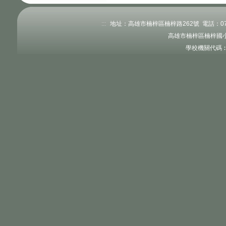
:::
地址：高雄市楠梓區楠梓路262號 電話：07-351
高雄市楠梓區楠梓國小
學校機關代碼︰3