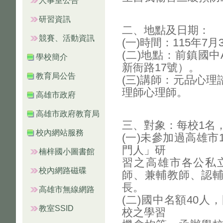
人事室公告
研習資訊
二、地點及日期：
競賽、活動資訊
(一)時間：115年7月
(二)地點：前鎮國
學校簡介
新衙路17號）。
教育局公告
(三)講師：元品心
理師心理師。
高雄市政府
高雄市政府教育局
三、對象：每校1名
校內網站服務
(一)未參加過高雄市
門人」研
楠梓國小圖書館
習之高雄市各公私
校內網路磁碟
師、兼輔教師、認
長。
高雄市無線網路
(二)國中名額40人
教室SSID
校之學習