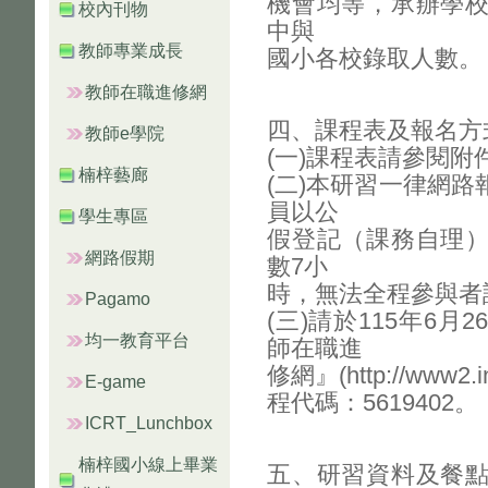
機會均等，承辦學
校內刊物
中與
教師專業成長
國小各校錄取人數。
教師在職進修網
四、課程表及報名方
教師e學院
(一)課程表請參閱附
楠梓藝廊
(二)本研習一律網
員以公
學生專區
假登記（課務自理
網路假期
數7小
時，無法全程參與者
Pagamo
(三)請於115年6
均一教育平台
師在職進
修網』(http://www2.
E-game
程代碼：5619402。
ICRT_Lunchbox
楠梓國小線上畢業
五、研習資料及餐