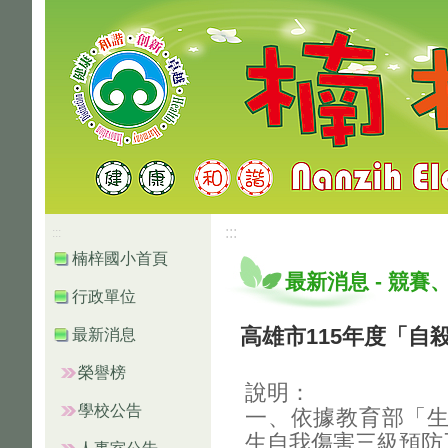
高雄市楠梓區楠梓國小
:::
:::
楠梓國小首頁
最新消息
-
競賽
行政單位
高雄市115年度「自
最新消息
榮譽榜
說明：
學校公告
一、依據教育部「
生自我傷害三級預防