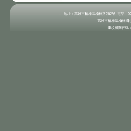
:::
地址：高雄市楠梓區楠梓路262號 電話：07-351
高雄市楠梓區楠梓國小
學校機關代碼︰3