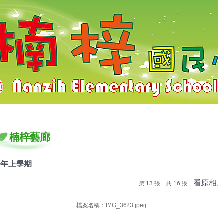
梓國小
楠梓藝廊
3年上學期
看原相
第 13 張，共 16 張
檔案名稱：IMG_3623.jpeg