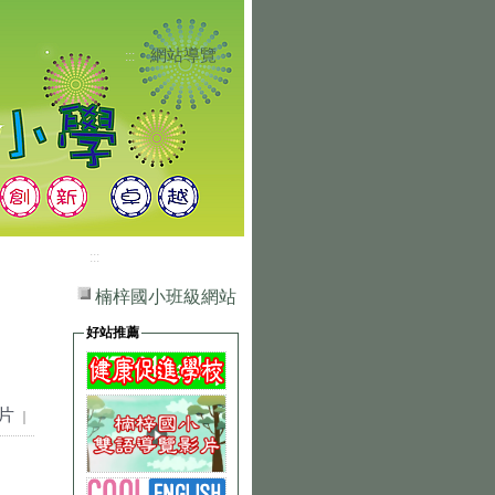
網站導覽
:::
:::
楠梓國小班級網站
好站推薦
片
｜
上一張
｜
下一張