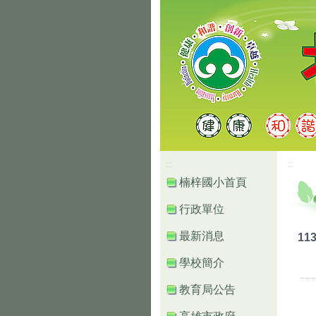
高雄市楠梓區楠
:::
:::
楠梓國小首頁
行政單位
最新消息
11
學校簡介
教育局公告