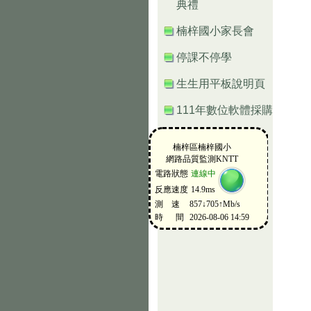
典禮
楠梓國小家長會
停課不停學
生生用平板說明頁
111年數位軟體採購