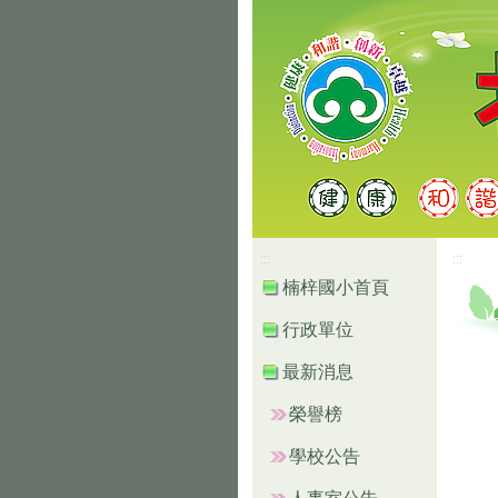
高雄市楠梓區楠
:::
:::
楠梓國小首頁
行政單位
最新消息
榮譽榜
學校公告