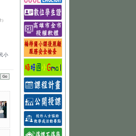
片）
）
國民小