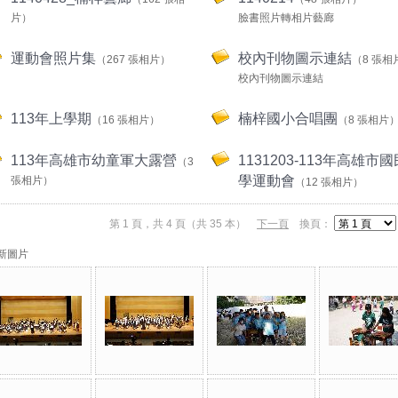
片）
臉書照片轉相片藝廊
運動會照片集
校內刊物圖示連結
（267 張相片）
（8 張相
校內刊物圖示連結
113年上學期
楠梓國小合唱團
（16 張相片）
（8 張相片
113年高雄市幼童軍大露營
1131203-113年高雄市
（3
學運動會
張相片）
（12 張相片）
第 1 頁，共 4 頁（共 35 本）
下一頁
換頁：
新圖片