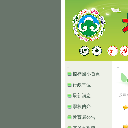
高雄市楠梓區楠
:::
:::
楠梓國小首頁
行政單位
搜尋
最新消息
學校簡介
教育局公告