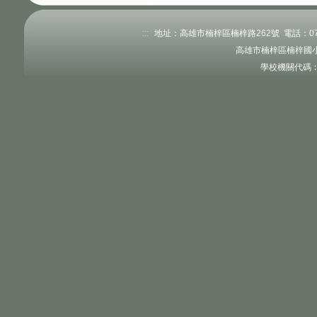
:::
地址：高雄市楠梓區楠梓路262號 電話：07-351
高雄市楠梓區楠梓國小
學校機關代碼︰3