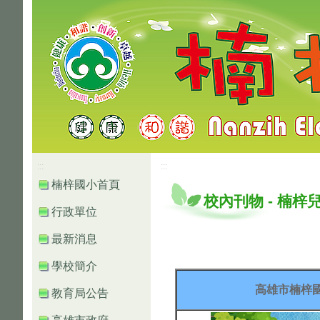
高雄市楠梓區楠梓國小
:::
:::
楠梓國小首頁
校內刊物
-
楠梓
行政單位
最新消息
學校簡介
高雄市楠梓
教育局公告