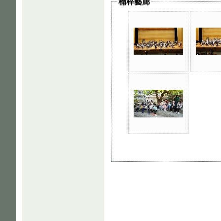
楠梓藝廊
常用網站
-
活動剪影