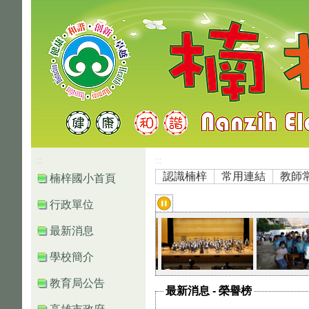
高雄市楠梓區楠梓國小
:::
:::
認識楠梓
常用連結
教師
楠梓國小首頁
行政單位
最新消息
學校簡介
教育局公告
最新消息
-
榮譽榜