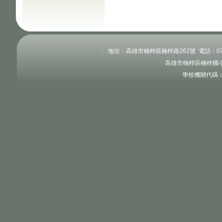
:::
地址：高雄市楠梓區楠梓路262號 電話：07-351
高雄市楠梓區楠梓國小
學校機關代碼︰3